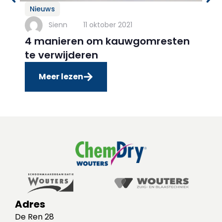
Nieuws
Ni
Sienn
11 oktober 2021
4 manieren om kauwgomresten
Ti
te verwijderen
te
Meer lezen
Adres
De Ren 28