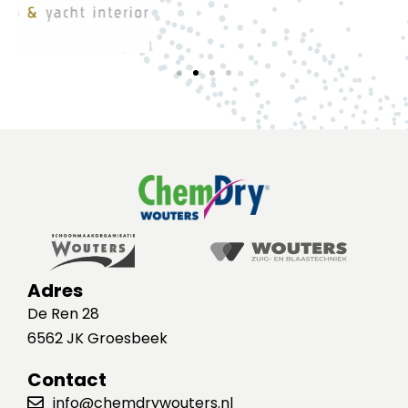
Adres
De Ren 28
6562 JK Groesbeek
Contact
info@chemdrywouters.nl