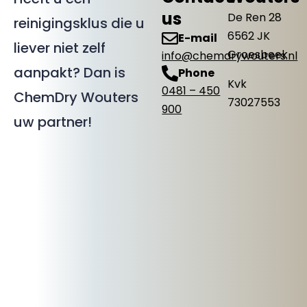
us
De Ren 28
reinigingsklus die u
6562 JK
E-mail
liever niet zelf
Groesbeek
info@chemdrywouters.nl
aanpakt? Dan is
Phone
Kvk
0481 – 450
ChemDry Wouters
73027553
900
uw partner!